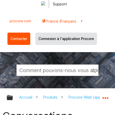
Support
procore.com
France (Français)
Contacter
Connexion à l'application Procore
Développer/réduire la hiérarchie g
Dé
Accueil
Produits
Procore Web (app.proco