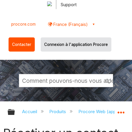
Support
procore.com
France (Français)
Contacter
Connexion à l'application Procore
Développer/réduire la hiérarchie g
Dé
Accueil
Produits
Procore Web (app.proco