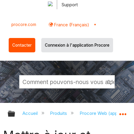
Support
procore.com
France (Français)
Contacter
Connexion à l'application Procore
Développer/réduire la hiérarchie g
Dé
Accueil
Produits
Procore Web (app.proco