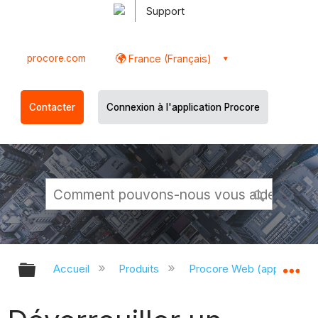
Support
procore.com
France (Français)
Contacter
Connexion à l'application Procore
Développer/réduire la hiérarchie g
Dé
Accueil
Produits
Procore Web (app.proco