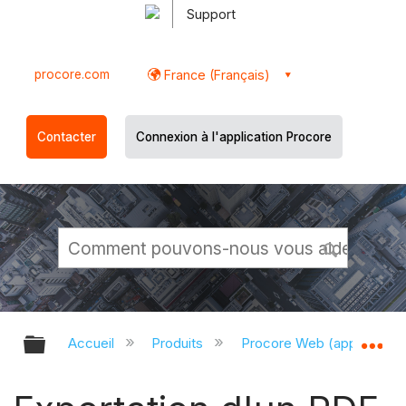
Support
procore.com
France (Français)
Contacter
Connexion à l'application Procore
Développer/réduire la hiérarchie g
Dé
Accueil
Produits
Procore Web (app.proco