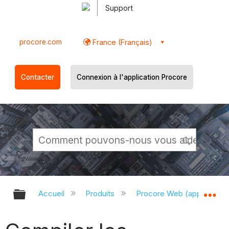
Support
procore.com
France (Français)
Contacter
Connexion à l'application Procore
Développer/réduire la hiérarchie g
Dé
Accueil
Produits
Procore Web (app.proco