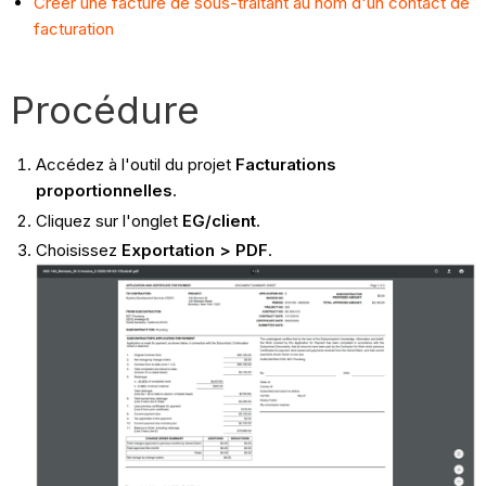
Créer une facture de sous-traitant au nom d'un contact de
facturation
Procédure
Accédez à l'outil du projet
Facturations
proportionnelles
.
Cliquez sur l'onglet
EG/client
.
Choisissez
Exportation > PDF
.