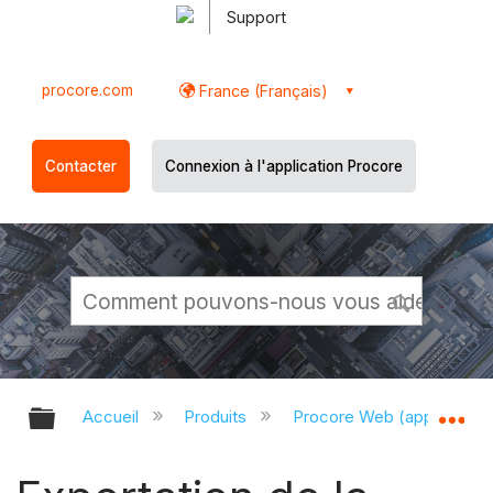
Support
procore.com
France (Français)
Contacter
Connexion à l'application Procore
Développer/réduire la hiérarchie g
Dé
Accueil
Produits
Procore Web (app.proco