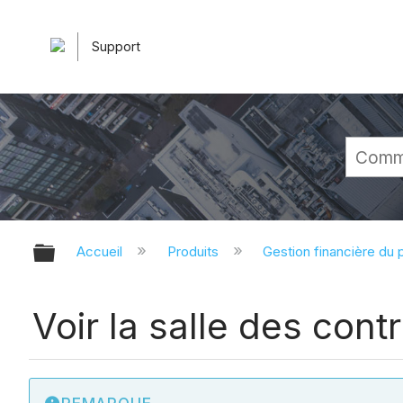
Support
Développer/réduire la hiérarchie 
Accueil
Produits
Gestion financière du p
Voir la salle des cont