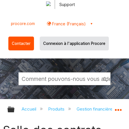
Support
procore.com
France (Français)
Contacter
Connexion à l'application Procore
Développer/réduire la hiérarchie g
Dé
Accueil
Produits
Gestion financière du porte