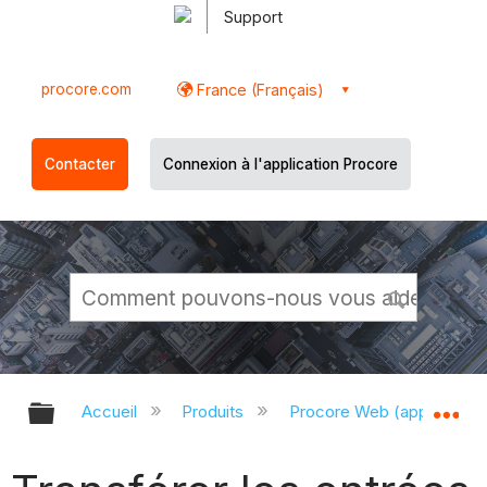
Support
procore.com
France (Français)
Contacter
Connexion à l'application Procore
Développer/réduire la hiérarchie g
Dé
Accueil
Produits
Procore Web (app.proco