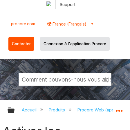
Support
procore.com
France (Français)
Contacter
Connexion à l'application Procore
Développer/réduire la hiérarchie g
Dé
Accueil
Produits
Procore Web (app.proco