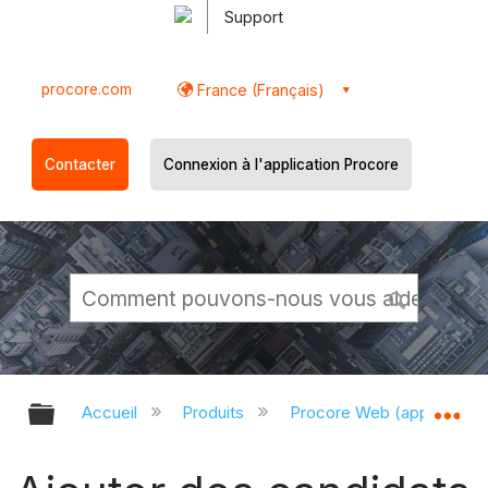
Support
procore.com
France (Français)
Contacter
Connexion à l'application Procore
Développer/réduire la hiérarchie g
Dé
Accueil
Produits
Procore Web (app.proco