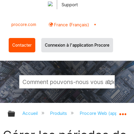
Support
procore.com
France (Français)
Contacter
Connexion à l'application Procore
Développer/réduire la hiérarchie g
Dé
Accueil
Produits
Procore Web (app.proco