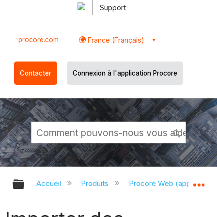
Support
procore.com
France (Français)
Contacter
Connexion à l'application Procore
Développer/réduire la hiérarchie g
Dé
Accueil
Produits
Procore Web (app.proco