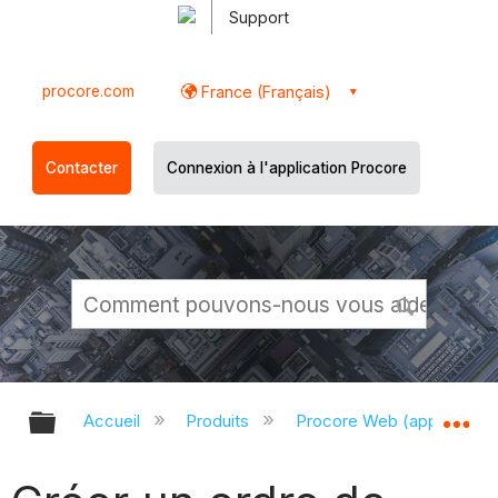
Support
procore.com
France (Français)
Contacter
Connexion à l'application Procore
Développer/réduire la hiérarchie g
Dé
Accueil
Produits
Procore Web (app.proco