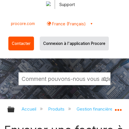
Support
procore.com
France (Français)
Contacter
Connexion à l'application Procore
Développer/réduire la hiérarchie g
Dé
Accueil
Produits
Gestion financière du porte