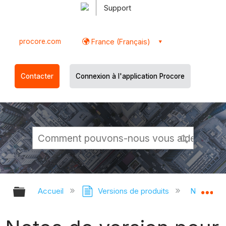
Support
procore.com
France (Français)
Contacter
Connexion à l'application Procore
Développer/réduire la hiérarchie g
Dé
Accueil
Versions de produits
Notes de 