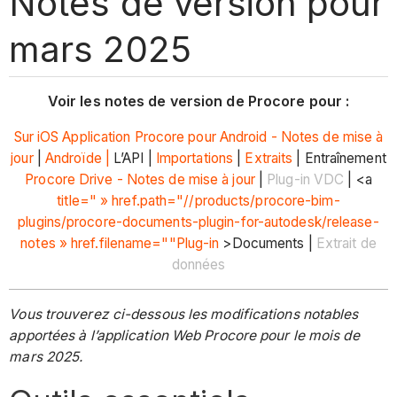
Notes de version pour
mars 2025
Voir les notes de version de Procore pour :
Sur iOS
Application Procore pour Android - Notes de mise à
jour
|
Androïde |
L’API |
Importations
|
Extraits
| Entraînement
Procore Drive - Notes de mise à jour
|
Plug-in VDC
| <a
title=" » href.path="//products/procore-bim-
plugins/procore-documents-plugin-for-autodesk/release-
notes » href.filename=""Plug-in
>Documents |
Extrait de
données
Vous trouverez ci-dessous les modifications notables
apportées à l’application Web Procore pour le mois de
mars 2025.