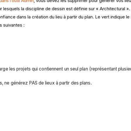
ans l’outil Admin
, vous devez les supprimer pour générer vos lieux
lesquels la discipline de dessin est définie sur « Architectural ».
fiance dans la création du lieu à partir du plan. Le vert indique le
 suivantes :
ge les projets qui contiennent un seul plan (représentant plusieu
s, ne générez PAS de lieux à partir des plans.