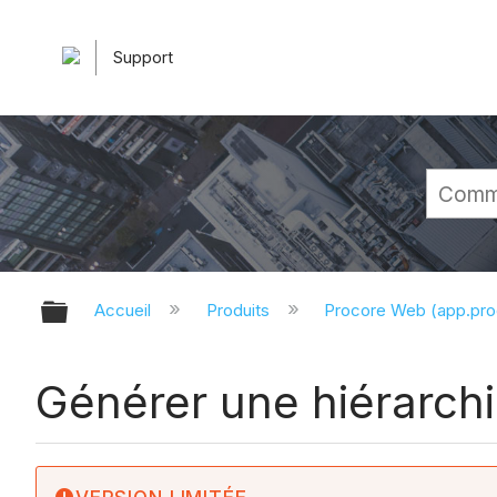
Support
Développer/réduire la hiérarchie 
Accueil
Produits
Procore Web (app.pr
Générer une hiérarchie