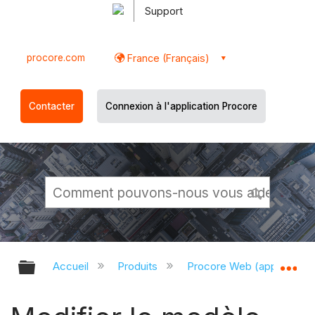
Support
procore.com
France (Français)
Contacter
Connexion à l'application Procore
Développer/réduire la hiérarchie g
Dé
Accueil
Produits
Procore Web (app.proco