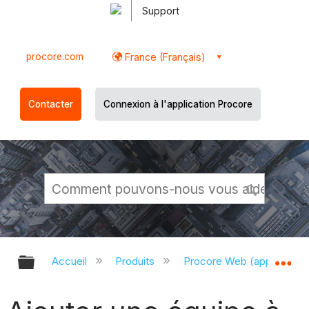
Support
procore.com
France (Français)
Contacter
Connexion à l'application Procore
Développer/réduire la hiérarchie g
Dé
Accueil
Produits
Procore Web (app.proco