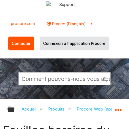
Support
procore.com
France (Français)
Contacter
Connexion à l'application Procore
Développer/réduire la hiérarchie g
Dé
Accueil
Produits
Procore Web (app.proco