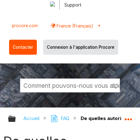
Support
procore.com
France (Français)
Contacter
Connexion à l'application Procore
Développer/réduire la hiérarchie g
Dé
Accueil
FAQ
De quelles autorisations 