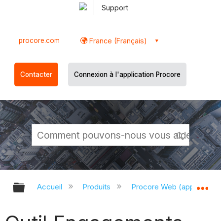
Support
procore.com
France (Français)
Contacter
Connexion à l'application Procore
Développer/réduire la hiérarchie g
Dé
Accueil
Produits
Procore Web (app.proco