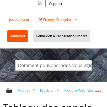
Support
procore.com
France (Français)
Contacter
Connexion à l'application Procore
Développer/réduire la hiérarchie g
Dé
Accueil
Produits
Procore Web (app.proco