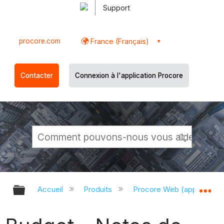
Support
procore.com
France (Français)
Contacter
Connexion à l'application Procore
Développer/réduire la hiérarchie g
Dé
Accueil
Produits
Procore Web (app.proco