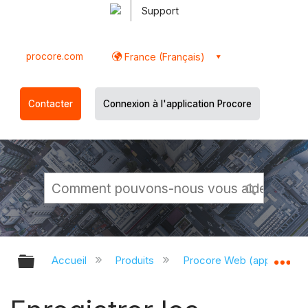
Support
procore.com
France (Français)
Contacter
Connexion à l'application Procore
Développer/réduire la hiérarchie g
Dé
Accueil
Produits
Procore Web (app.proco