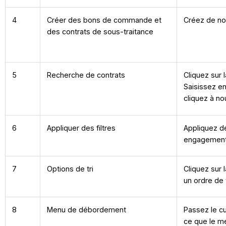
4
Créer des bons de commande et
Créez de no
des contrats de sous-traitance
5
Recherche de contrats
Cliquez sur 
Saisissez e
cliquez à no
6
Appliquer des filtres
Appliquez de
engagemen
7
Options de tri
Cliquez sur 
un ordre de 
8
Menu de débordement
Passez le cu
ce que le m