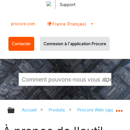
Support
procore.com
France (Français)
Contacter
Connexion à l'application Procore
Développer/réduire la hiérarchie g
Dé
Accueil
Produits
Procore Web (app.proco