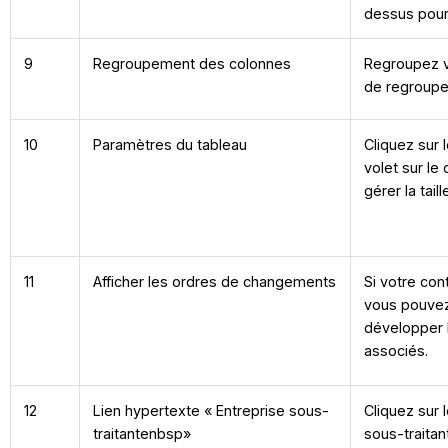
dessus pour
9
Regroupement des colonnes
Regroupez v
de regroupe
10
Paramètres du tableau
Cliquez sur 
volet sur le
gérer la tail
11
Afficher les ordres de changements
Si votre co
vous pouvez 
développer 
associés.
12
Lien hypertexte « Entreprise sous-
Cliquez sur 
traitantenbsp»
sous-traitan