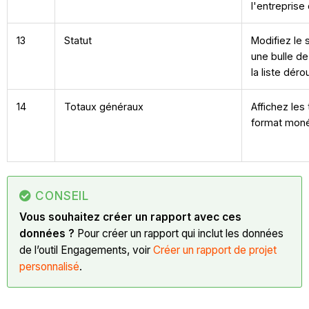
l'entreprise 
13
Statut
Modifiez le 
une bulle de
la liste déro
14
Totaux généraux
Affichez les
format moné
CONSEIL
Vous souhaitez créer un rapport avec ces
données ?
Pour créer un rapport qui inclut les données
de l’outil Engagements, voir
Créer un rapport de projet
personnalisé
.