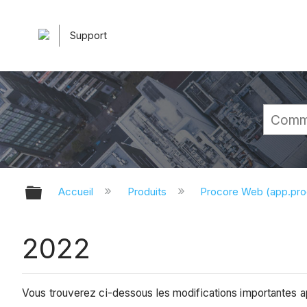
Support
Développer/réduire la hiérarchie 
Accueil
Produits
Procore Web (app.pr
2022
Vous trouverez ci-dessous les modifications importantes 