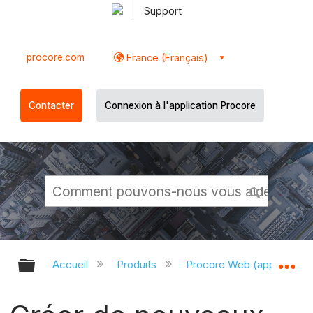
Support
procore.com
France (Français)
Contacter
Connexion à l'application Procore
Développer/réduire la hiérarchie g
Dé
Accueil
Produits
Procore Web (app.proco