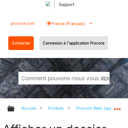
Support
procore.com
France (Français)
Contacter
Connexion à l'application Procore
Développer/réduire la hiérarchie g
Dé
Accueil
Produits
Procore Web (app.proco