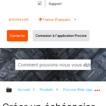
Support
procore.com
France (Français)
Contacter
Connexion à l'application Procore
Développer/réduire la hiérarchie g
Dé
Accueil
Produits
Procore Web (app.proco