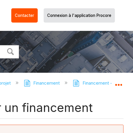
Contacter
Connexion à l'application Procore
projet
Financement
Financement - Tutoriels
Dév
r un financement