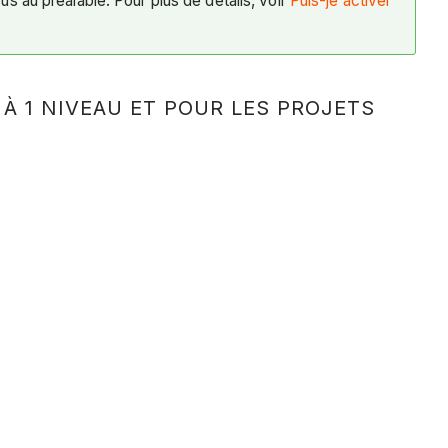
us au préalable. Pour plus de détails, voir
Puis-je activer
À 1 NIVEAU ET POUR LES PROJETS