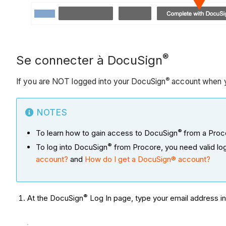
®
Se connecter à DocuSign
®
If you are NOT logged into your DocuSign
account when y
NOTES
®
To learn how to gain access to DocuSign
from a Proco
®
To log into DocuSign
from Procore, you need valid lo
account?
and
How do I get a DocuSign® account?
®
At the DocuSign
Log In page, type your email address i