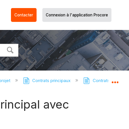
Contacter
Connexion à l'application Procore
projet
Contrats principaux
Contrats principau
Dév
rincipal avec