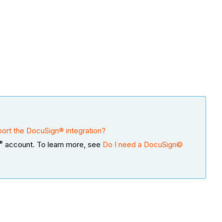
ort the DocuSign® integration?
®
account. To learn more, see
Do I need a DocuSign©