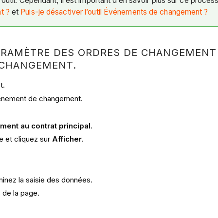
’outil. Cependant, il est important d’en savoir plus sur ce process
t ?
et
Puis-je désactiver l’outil Événements de changement ?
ARAMÈTRE DES ORDRES DE CHANGEMENT 
E CHANGEMENT.
t.
énement de changement.
.
ent au contrat principal
.
e et cliquez sur
Afficher
.
minez la saisie des données.
 de la page.