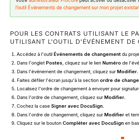
Votre
administrateur Procore
peut activer ou désactiver l
l’outil Événements de changement sur mon projet existan
POUR LES CONTRATS UTILISANT LE P
UTILISANT L'OUTIL D'ÉVÉNEMENT D
Accédez à l'outil
Événements de changement
du proje
Dans l'onglet
Postes
, cliquez sur le lien
Numéro
de l'év
Dans l'événement de changement, cliquez sur
Modifier
Faites défiler l'écran jusqu'à la section
ordre de changem
Localisez l'ordre de changement à envoyer pour signatur
Dans l'ordre de changement, cliquez sur
Modifier
.
Cochez la case
Signer avec DocuSign
.
Dans l'ordre de changement, cliquez sur
Modifier
et ter
Cliquez sur le bouton
Compléter avec DocuSign
en bas