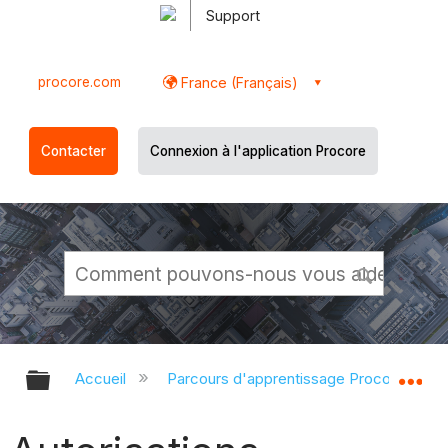
Support
procore.com
France (Français)
Contacter
Connexion à l'application Procore
Développer/réduire la hiérarchie g
Dé
Accueil
Parcours d'apprentissage Procore