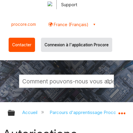
Support
procore.com
France (Français)
Contacter
Connexion à l'application Procore
Développer/réduire la hiérarchie g
Dé
Accueil
Parcours d'apprentissage Procore