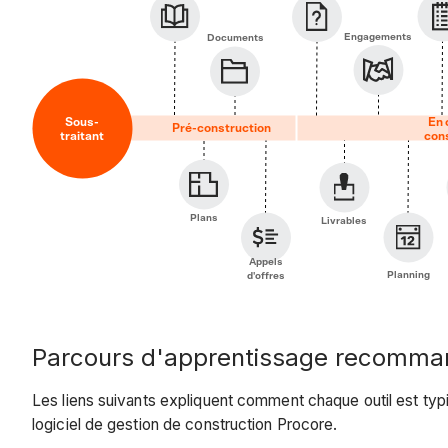
Engagements
Documents
Sous-
En 
Pré-construction
traitant
con
Plans
Livrables
Appels
Planning
d'offres
Parcours d'apprentissage recomman
Les liens suivants expliquent comment chaque outil est ty
logiciel de gestion de construction Procore.