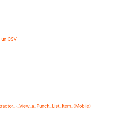
u un CSV
ractor_-_View_a_Punch_List_Item_(Mobile)